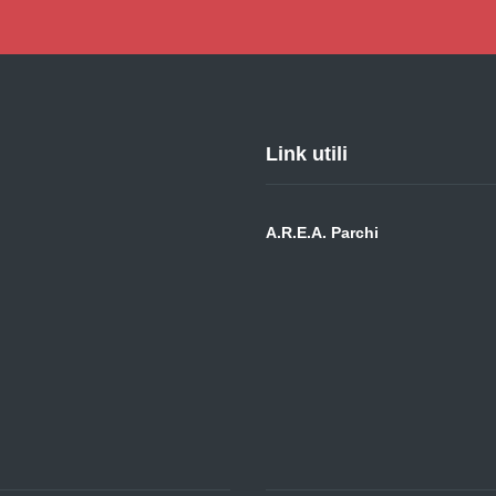
Link utili
A.R.E.A. Parchi