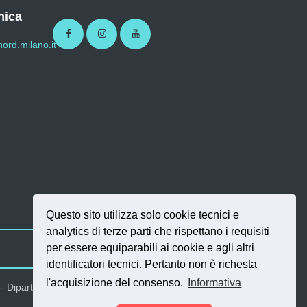
nica
Facebook
Instagram
Youtube
ord.milano.it
Questo sito utilizza solo cookie tecnici e
analytics di terze parti che rispettano i requisiti
per essere equiparabili ai cookie e agli altri
identificatori tecnici. Pertanto non è richesta
l'acquisizione del consenso.
Informativa
SI.NET Servizi Inf
 - Dipartimento di Design | Sviluppo a cura di