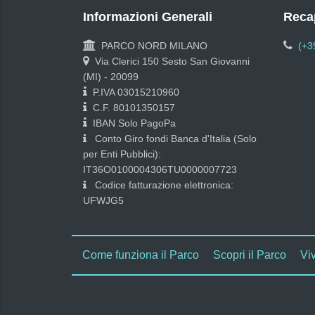
Informazioni Generali
Recap
PARCO NORD MILANO
(+3
Via Clerici 150 Sesto San Giovanni
(MI) - 20099
P.IVA 03015210960
C.F. 80101350157
IBAN Solo PagoPa
Conto Giro fondi Banca d'Italia (Solo
per Enti Pubblici):
IT36O0100004306TU0000007723
Codice fatturazione elettronica:
UFWJG5
Come funziona il Parco
Scopri il Parco
Viv