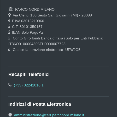
PARCO NORD MILANO
Via Clerici 150 Sesto San Giovanni (MI) - 20099
P.IVA 03015210960
C.F. 80101350157
IBAN Solo PagoPa
Conto Giro fondi Banca d'Italia (Solo per Enti Pubblici):
IT36O0100004306TU0000007723
Codice fatturazione elettronica: UFWJG5
Recapiti Telefonici
(+39) 02241016.1
Indirizzi di Posta Elettronica
amministrazione@cert.parconord.milano.it