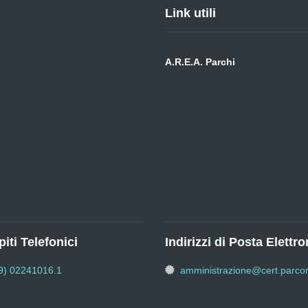
Link utili
A.R.E.A. Parchi
iti Telefonici
Indirizzi di Posta Elettro
9) 02241016.1
amministrazione@cert.parcon