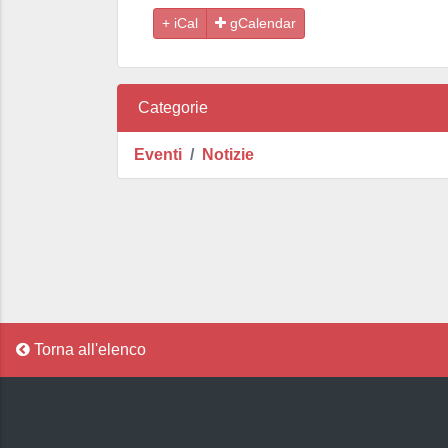
gCalendar
Categorie
Eventi
Notizie
Torna all'elenco