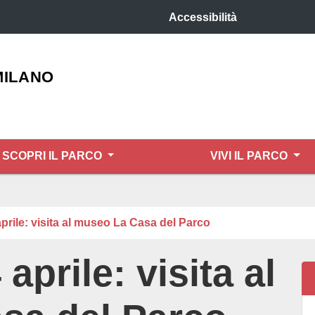
Accessibilità
MILANO
SCOPRI IL PARCO
VIVI IL PARCO
rile: visita al museo La Casa del Parco
prile: visita al