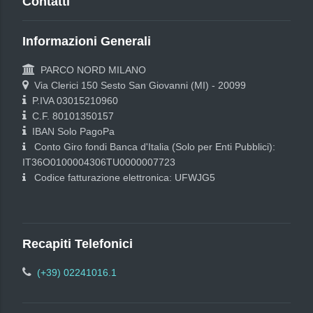
Contatti
Informazioni Generali
PARCO NORD MILANO
Via Clerici 150 Sesto San Giovanni (MI) - 20099
P.IVA 03015210960
C.F. 80101350157
IBAN Solo PagoPa
Conto Giro fondi Banca d'Italia (Solo per Enti Pubblici):
IT36O0100004306TU0000007723
Codice fatturazione elettronica: UFWJG5
Recapiti Telefonici
(+39) 02241016.1