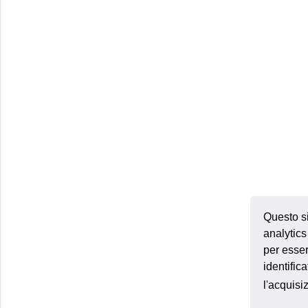
Questo si
analytics 
per esser
identific
l'acquis