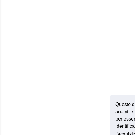
Questo si
analytics 
per esser
identific
l'acquis