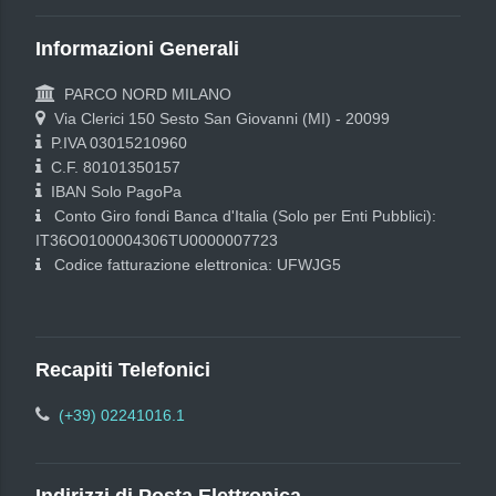
Informazioni Generali
PARCO NORD MILANO
Via Clerici 150 Sesto San Giovanni (MI) - 20099
P.IVA 03015210960
C.F. 80101350157
IBAN Solo PagoPa
Conto Giro fondi Banca d'Italia (Solo per Enti Pubblici):
IT36O0100004306TU0000007723
Codice fatturazione elettronica: UFWJG5
Recapiti Telefonici
(+39) 02241016.1
Indirizzi di Posta Elettronica