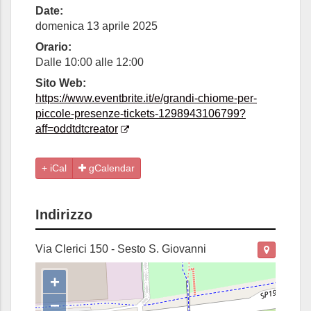
Date:
domenica 13 aprile 2025
Orario:
Dalle 10:00 alle 12:00
Sito Web:
https://www.eventbrite.it/e/grandi-chiome-per-
piccole-presenze-tickets-1298943106799?
aff=oddtdtcreator
gCalendar
Indirizzo
Via Clerici 150 - Sesto S. Giovanni
+
−