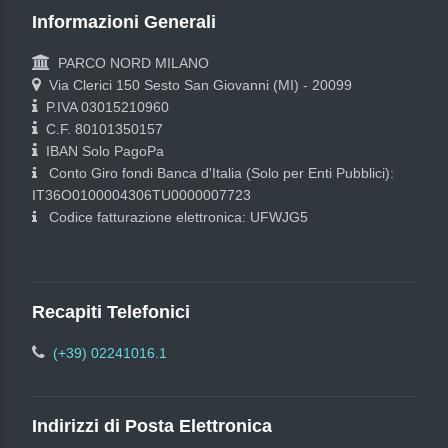
Informazioni Generali
PARCO NORD MILANO
Via Clerici 150 Sesto San Giovanni (MI) - 20099
P.IVA 03015210960
C.F. 80101350157
IBAN Solo PagoPa
Conto Giro fondi Banca d'Italia (Solo per Enti Pubblici):
IT36O0100004306TU0000007723
Codice fatturazione elettronica: UFWJG5
Recapiti Telefonici
(+39) 02241016.1
Indirizzi di Posta Elettronica