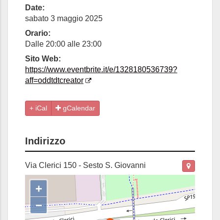
Date:
sabato 3 maggio 2025
Orario:
Dalle 20:00 alle 23:00
Sito Web:
https://www.eventbrite.it/e/1328180536739?
aff=oddtdtcreator
gCalendar
Indirizzo
Via Clerici 150 - Sesto S. Giovanni
+
−