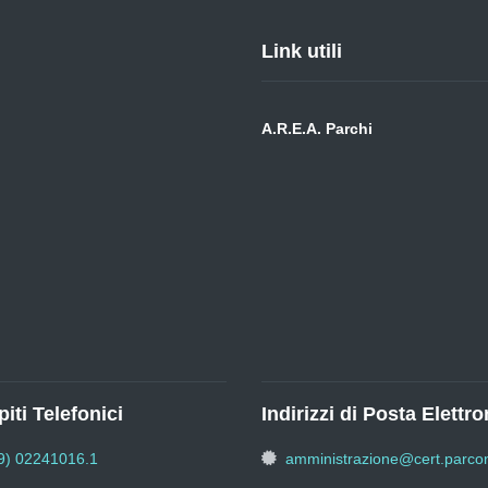
Link utili
A.R.E.A. Parchi
iti Telefonici
Indirizzi di Posta Elettro
9) 02241016.1
amministrazione@cert.parcon