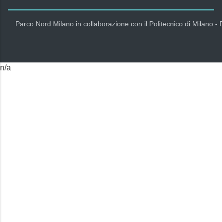
Parco Nord Milano in collaborazione con il Politecnico di Milano -
n/a