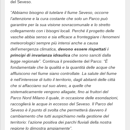
del Seveso.
“Abbiamo bisogno di tutelare il fiume Seveso, occorre
l’attenzione e la cura costante che solo un Parco può
garantire per la sua visione sovracomunale e lo stretto
collegamento con i bisogni locali. Perché il progetto delle
vasche abbia senso e sia efficace a fronteggiare i fenomeni
meteorologici sempre più intensi anche a causa
dell’emergenza climatica,
devono essere rispettati i
principi di invarianza idraulica
che sono sanciti dalla
legge regionale”.
Continua il presidente del Parco:
“È
fondamentale che la qualità e la quantità delle acque che
affluiscono nel fiume siano controllate. La salute del fiume
è nell’interesse di tutto il territorio, dagli abitanti delle città
che si affacciano sul suo alveo, a quelle che
sistematicamente vengono allagate, fino ai fruitori del
Parco Nord Milano il quale, in occasione delle esondazioni,
raccoglierà le acque in eccesso del Seveso. Il Parco del
Seveso è il punto di svolta che permetterà davvero il
cambiamento che tutti auspichiamo nella gestione del
territorio: l’azione positiva dei parchi fluviali della nostra
regione lo dimostra ampiamente”.