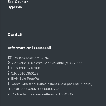
Eco-Counter
Hypersic
Contatti
Informazioni Generali
PARCO NORD MILANO
Via Clerici 150 Sesto San Giovanni (MI) - 20099
P.IVA 03015210960
C.F. 80101350157
IBAN Solo PagoPa
Conto Giro fondi Banca d'Italia (Solo per Enti Pubblici):
IT36O0100004306TU0000007723
Codice fatturazione elettronica: UFWJG5