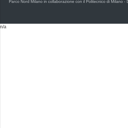
Parco Nord Milano in collaborazione con il Politecnico di Milano -
n/a