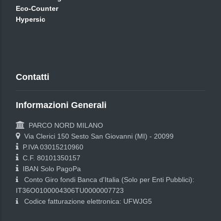
Eco-Counter
Hypersic
Contatti
Informazioni Generali
PARCO NORD MILANO
Via Clerici 150 Sesto San Giovanni (MI) - 20099
P.IVA 03015210960
C.F. 80101350157
IBAN Solo PagoPa
Conto Giro fondi Banca d'Italia (Solo per Enti Pubblici):
IT36O0100004306TU0000007723
Codice fatturazione elettronica: UFWJG5