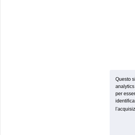
Questo si
analytics 
per esser
identific
l'acquis