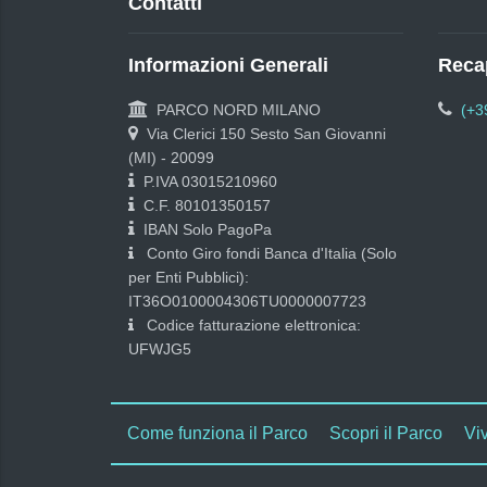
Contatti
Informazioni Generali
Recap
PARCO NORD MILANO
(+3
Via Clerici 150 Sesto San Giovanni
(MI) - 20099
P.IVA 03015210960
C.F. 80101350157
IBAN Solo PagoPa
Conto Giro fondi Banca d'Italia (Solo
per Enti Pubblici):
IT36O0100004306TU0000007723
Codice fatturazione elettronica:
UFWJG5
Come funziona il Parco
Scopri il Parco
Viv