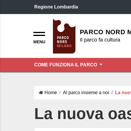
Regione Lombardia
Logo header
Menu
PARCO NORD 
Il parco fa cultura
COME FUNZIONA IL PARCO
Home
Al parco insieme a noi
La nuo
La nuova oas