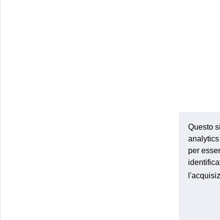
Questo si
analytics 
per esser
identific
l'acquis