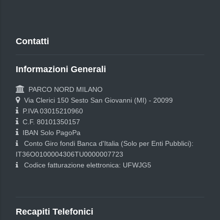
Contatti
Informazioni Generali
PARCO NORD MILANO
Via Clerici 150 Sesto San Giovanni (MI) - 20099
P.IVA 03015210960
C.F. 80101350157
IBAN Solo PagoPa
Conto Giro fondi Banca d'Italia (Solo per Enti Pubblici):
IT36O0100004306TU0000007723
Codice fatturazione elettronica: UFWJG5
Recapiti Telefonici