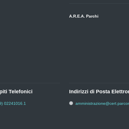
A.R.E.A. Parchi
iti Telefonici
Indirizzi di Posta Elettro
9) 02241016.1
amministrazione@cert.parcon