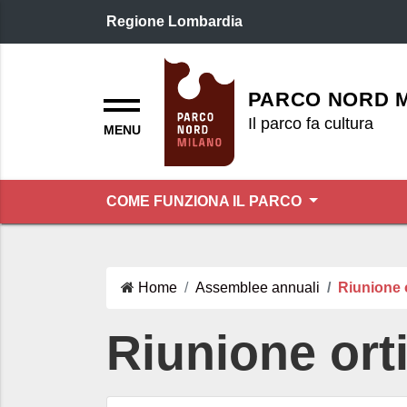
Regione Lombardia
Logo header
Menu
PARCO NORD 
Il parco fa cultura
COME FUNZIONA IL PARCO
Home
Assemblee annuali
Riunione o
Riunione orti