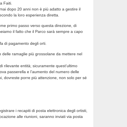
a Faiti.
mai dopo 20 anni non è più adatto a gestire il
econdo la loro esperienza diretta.
 come primo passo verso questa direzione, di
ineiamo il fatto che il Parco sarà sempre a capo
a di pagamento degli orti.
ne delle ramaglie più grossolane da mettere nel
di rilevante entità; sicuramente quest’ultimo
a nuova passerella e l’aumento del numero delle
i, dovreste porre più attenzione, non solo per sé
istrare i recapiti di posta elettronica degli ortisti,
azione alle riunioni, saranno inviati via posta