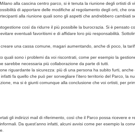
ano alla cascina centro parco, si è tenuta la riunione degli ortisti di vi
ssibilità di apportare delle modifiche al regolamento degli orti, che ora
tecipanti alla riunione quali sono gli aspetti che andrebbero cambiati s
togestione così da ridurre il più possibile la burocrazia. Si è pensato
itare eventuali favoritismi e di affidare loro più responsabilità. Sottol
di creare una cassa comune, magari aumentando, anche di poco, la tariff
to quali sono i problemi da voi riscontrati, come per esempio la gestio
he sarebbe necessaria più collaborazione da parte di tutti.
one riguardante la sicurezza: più di una persona ha subito furti, anche 
 infatti fa quello che può per sorvegliare l’itero territorio del Parco, l
ione, ma si è giunti comunque alla conclusione che voi ortisti, per prim
tati gli indirizzi mail di riferimento, così che il Parco possa ricevere e reg
nformali. Da quest’anno infatti, alcuni avvisi come per esempio la convoc
le.