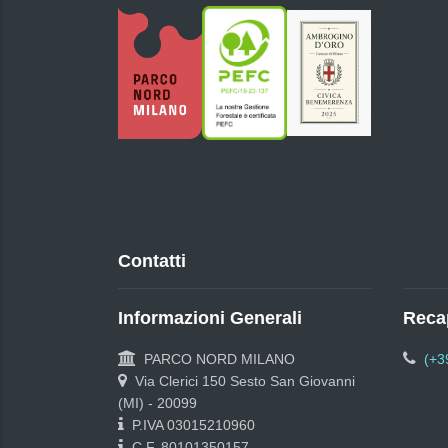
Contatti
Informazioni Generali
Recap
PARCO NORD MILANO
(+3
Via Clerici 150 Sesto San Giovanni
(MI) - 20099
P.IVA 03015210960
C.F. 80101350157