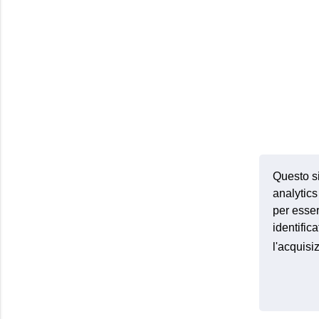
Questo si
analytics 
per esser
identific
l'acquis