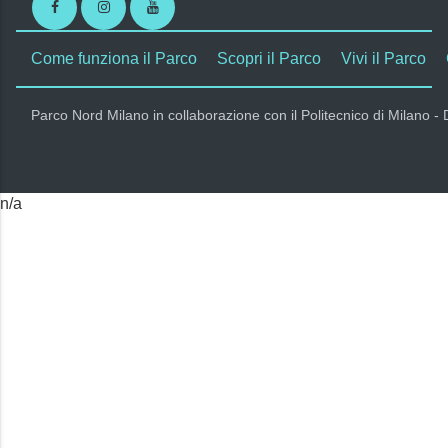
Facebook
Instagram
Youtube
Come funziona il Parco
Scopri il Parco
Vivi il Parco
Parco Nord Milano in collaborazione con il Politecnico di Milano -
n/a