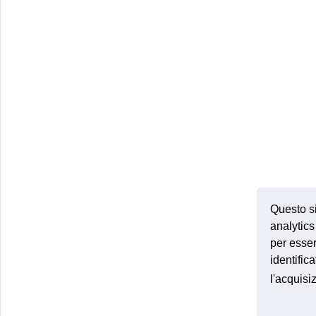
Questo si
analytics 
per esser
identific
l'acquis