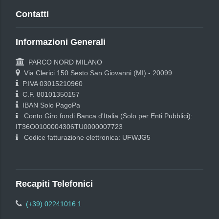
Contatti
Informazioni Generali
PARCO NORD MILANO
Via Clerici 150 Sesto San Giovanni (MI) - 20099
P.IVA 03015210960
C.F. 80101350157
IBAN Solo PagoPa
Conto Giro fondi Banca d'Italia (Solo per Enti Pubblici):
IT36O0100004306TU0000007723
Codice fatturazione elettronica: UFWJG5
Recapiti Telefonici
(+39) 02241016.1