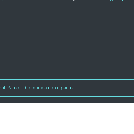
i il Parco
Comunica con il parco
Parco Nord Milano in collaborazione con il Politecnico di Milano