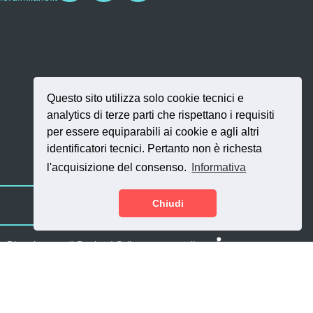
Questo sito utilizza solo cookie tecnici e
analytics di terze parti che rispettano i requisiti
per essere equiparabili ai cookie e agli altri
identificatori tecnici. Pertanto non è richesta
l'acquisizione del consenso.
Informativa
Chiudi
SI.NET Servizi Inf
 - Dipartimento di Design | Sviluppo a cura di