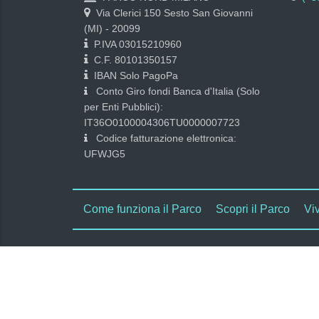
Via Clerici 150 Sesto San Giovanni
(MI) - 20099
P.IVA 03015210960
C.F. 80101350157
IBAN Solo PagoPa
Conto Giro fondi Banca d'Italia (Solo
per Enti Pubblici):
IT36O0100004306TU0000007723
Codice fatturazione elettronica:
UFWJG5
Come funziona il Parco
Scopri il Parco
Viv
n/a