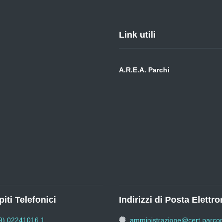
Link utili
A.R.E.A. Parchi
iti Telefonici
Indirizzi di Posta Elettro
9) 02241016.1
amministrazione@cert.parcon