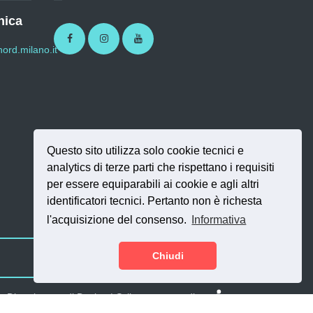
nica
Facebook
Instagram
Youtube
ord.milano.it
Questo sito utilizza solo cookie tecnici e
analytics di terze parti che rispettano i requisiti
per essere equiparabili ai cookie e agli altri
identificatori tecnici. Pertanto non è richesta
l'acquisizione del consenso.
Informativa
Chiudi
SI.NET Servizi Inf
 - Dipartimento di Design | Sviluppo a cura di