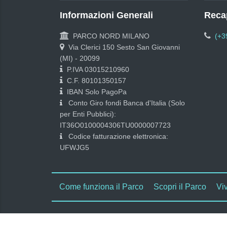
Informazioni Generali
Recap
PARCO NORD MILANO
(+3
Via Clerici 150 Sesto San Giovanni
(MI) - 20099
P.IVA 03015210960
C.F. 80101350157
IBAN Solo PagoPa
Conto Giro fondi Banca d'Italia (Solo
per Enti Pubblici):
IT36O0100004306TU0000007723
Codice fatturazione elettronica:
UFWJG5
Come funziona il Parco
Scopri il Parco
Viv