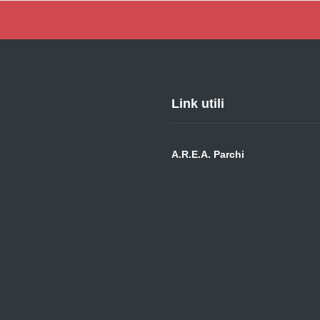
Link utili
A.R.E.A. Parchi