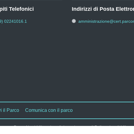
iti Telefonici
Indirizzi di Posta Elettro
9) 02241016.1
amministrazione@cert.parcon
i il Parco
Comunica con il parco
Parco Nord Milano in collaborazione con il Politecnico di Milano