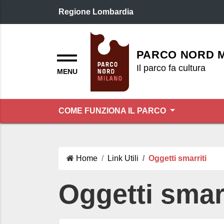
Regione Lombardia
Logo header
Menu
PARCO NORD 
Il parco fa cultura
COME FUNZIONA IL PARCO
Home
Link Utili
Oggetti smarriti
Oggetti smarr