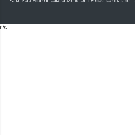
Parco Nord Milano in collaborazione con il Politecnico di Milano -
n/a