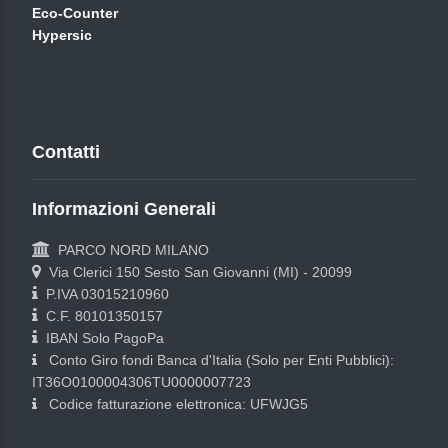
Eco-Counter
Hypersic
Contatti
Informazioni Generali
PARCO NORD MILANO
Via Clerici 150 Sesto San Giovanni (MI) - 20099
P.IVA 03015210960
C.F. 80101350157
IBAN Solo PagoPa
Conto Giro fondi Banca d'Italia (Solo per Enti Pubblici):
IT36O0100004306TU0000007723
Codice fatturazione elettronica: UFWJG5