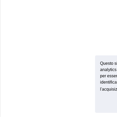
Questo si
analytics 
per esser
identific
l'acquis