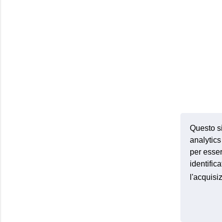
Questo si
analytics 
per esser
identific
l'acquis