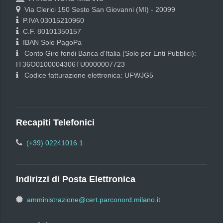
Via Clerici 150 Sesto San Giovanni (MI) - 20099
P.IVA 03015210960
C.F. 80101350157
IBAN Solo PagoPa
Conto Giro fondi Banca d'Italia (Solo per Enti Pubblici):
IT36O0100004306TU0000007723
Codice fatturazione elettronica: UFWJG5
Recapiti Telefonici
(+39) 02241016.1
Indirizzi di Posta Elettronica
amministrazione@cert.parconord.milano.it