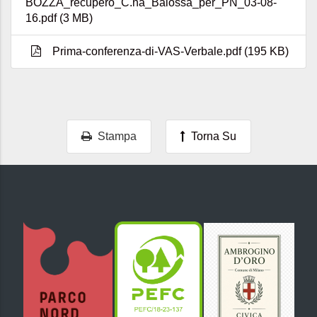
BOZZA_recupero_C.na_Balossa_per_PN_03-08-
16.pdf (3 MB)
Prima-conferenza-di-VAS-Verbale.pdf (195 KB)
Stampa
Torna Su