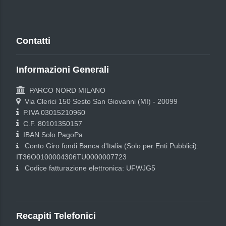
Contatti
Informazioni Generali
PARCO NORD MILANO
Via Clerici 150 Sesto San Giovanni (MI) - 20099
P.IVA 03015210960
C.F. 80101350157
IBAN Solo PagoPa
Conto Giro fondi Banca d'Italia (Solo per Enti Pubblici):
IT36O0100004306TU0000007723
Codice fatturazione elettronica: UFWJG5
Recapiti Telefonici