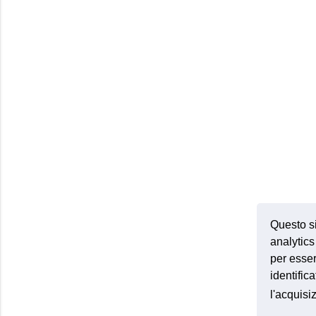
Questo si
analytics 
per esser
identific
l'acquis