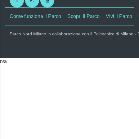
Facebook
Instagram
Youtube
Come funziona il Parco
Scopri il Parco
Vivi il Parco
Parco Nord Milano in collaborazione con il Politecnico di Milano -
n/a