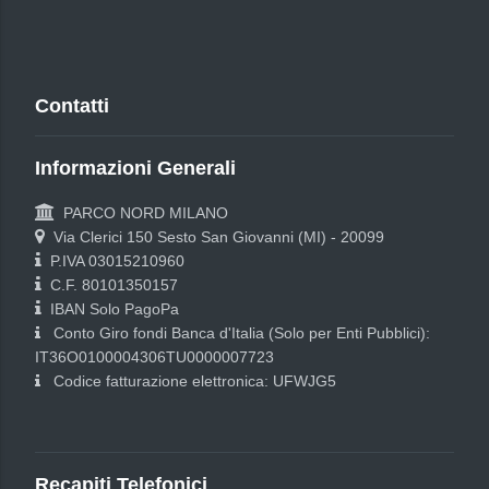
Contatti
Informazioni Generali
PARCO NORD MILANO
Via Clerici 150 Sesto San Giovanni (MI) - 20099
P.IVA 03015210960
C.F. 80101350157
IBAN Solo PagoPa
Conto Giro fondi Banca d'Italia (Solo per Enti Pubblici):
IT36O0100004306TU0000007723
Codice fatturazione elettronica: UFWJG5
Recapiti Telefonici