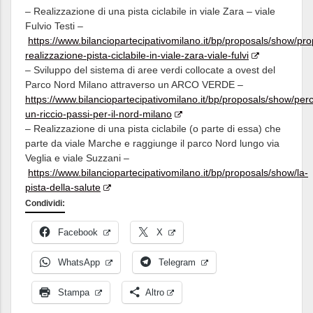
– Realizzazione di una pista ciclabile in viale Zara – viale
Fulvio Testi –
https://www.bilanciopartecipativomilano.it/bp/proposals/show/pro
realizzazione-pista-ciclabile-in-viale-zara-viale-fulvi
– Sviluppo del sistema di aree verdi collocate a ovest del
Parco Nord Milano attraverso un ARCO VERDE –
https://www.bilanciopartecipativomilano.it/bp/proposals/show/per
un-riccio-passi-per-il-nord-milano
– Realizzazione di una pista ciclabile (o parte di essa) che
parte da viale Marche e raggiunge il parco Nord lungo via
Veglia e viale Suzzani –
https://www.bilanciopartecipativomilano.it/bp/proposals/show/la-
pista-della-salute
Condividi:
Facebook
X
WhatsApp
Telegram
Stampa
Altro