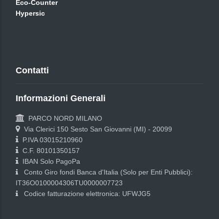
Eco-Counter
Hypersic
Contatti
Informazioni Generali
PARCO NORD MILANO
Via Clerici 150 Sesto San Giovanni (MI) - 20099
P.IVA 03015210960
C.F. 80101350157
IBAN Solo PagoPa
Conto Giro fondi Banca d'Italia (Solo per Enti Pubblici):
IT36O0100004306TU0000007723
Codice fatturazione elettronica: UFWJG5