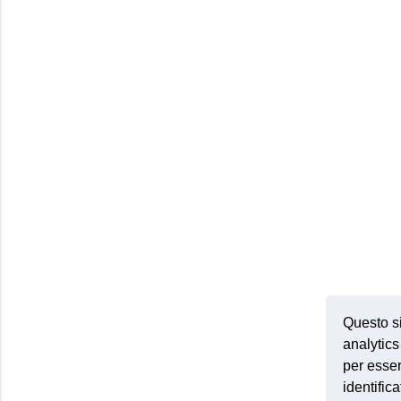
Questo si
analytics 
per esser
identific