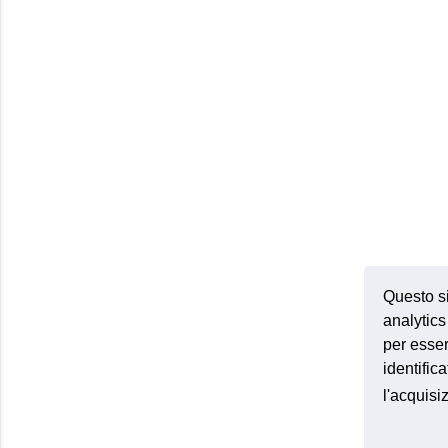
Questo si
analytics 
per esser
identific
l'acquis