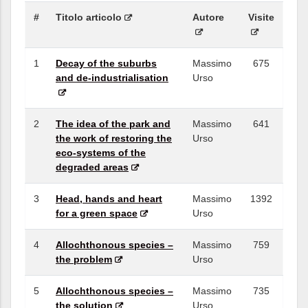
#
Titolo articolo
Autore
Visite
1
Decay of the suburbs
Massimo
675
and de-industrialisation
Urso
2
The idea of the park and
Massimo
641
the work of restoring the
Urso
eco-systems of the
degraded areas
3
Head, hands and heart
Massimo
1392
for a green space
Urso
4
Allochthonous species –
Massimo
759
the problem
Urso
5
Allochthonous species –
Massimo
735
the solution
Urso