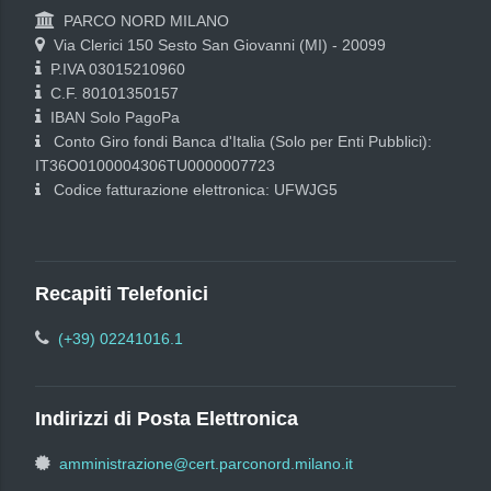
PARCO NORD MILANO
Via Clerici 150 Sesto San Giovanni (MI) - 20099
P.IVA 03015210960
C.F. 80101350157
IBAN Solo PagoPa
Conto Giro fondi Banca d'Italia (Solo per Enti Pubblici):
IT36O0100004306TU0000007723
Codice fatturazione elettronica: UFWJG5
Recapiti Telefonici
(+39) 02241016.1
Indirizzi di Posta Elettronica
amministrazione@cert.parconord.milano.it