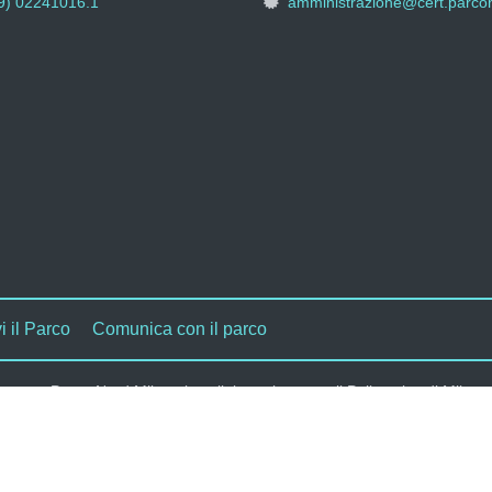
9) 02241016.1
amministrazione@cert.parcon
i il Parco
Comunica con il parco
Parco Nord Milano in collaborazione con il Politecnico di Milano