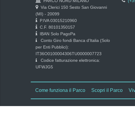
PARCO NORD MILANO
(+3
Via Clerici 150 Sesto San Giovanni
(MI) - 20099
P.IVA 03015210960
C.F. 80101350157
IBAN Solo PagoPa
Conto Giro fondi Banca d'Italia (Solo
per Enti Pubblici):
IT36O0100004306TU0000007723
Codice fatturazione elettronica:
UFWJG5
Come funziona il Parco
Scopri il Parco
Viv
n/a