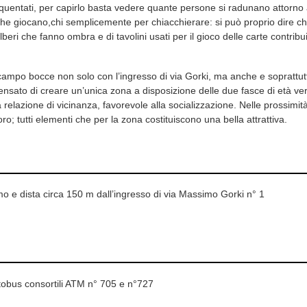
uentati, per capirlo basta vedere quante persone si radunano attorno 
i che giocano,chi semplicemente per chiacchierare: si può proprio dire c
 alberi che fanno ombra e di tavolini usati per il gioco delle carte contr
 campo bocce non solo con l’ingresso di via Gorki, ma anche e soprattu
pensato di creare un’unica zona a disposizione delle due fasce di età vers
 relazione di vicinanza, favorevole alla socializzazione. Nelle prossimità 
oro; tutti elementi che per la zona costituiscono una bella attrattiva.
mo e dista circa 150 m dall’ingresso di via Massimo Gorki n° 1
utobus consortili ATM n° 705 e n°727