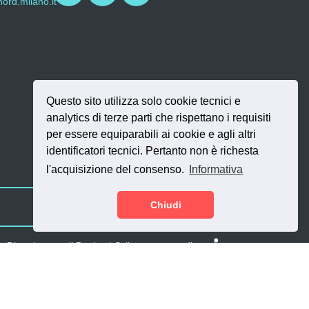
ord.milano.it
Questo sito utilizza solo cookie tecnici e
analytics di terze parti che rispettano i requisiti
per essere equiparabili ai cookie e agli altri
identificatori tecnici. Pertanto non è richesta
l'acquisizione del consenso.
Informativa
Chiudi
SI.NET Servizi Inf
 - Dipartimento di Design | Sviluppo a cura di