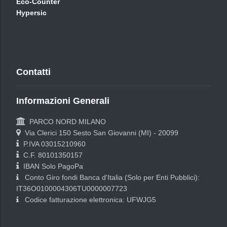
Eco-Counter
Hypersic
Contatti
Informazioni Generali
PARCO NORD MILANO
Via Clerici 150 Sesto San Giovanni (MI) - 20099
P.IVA 03015210960
C.F. 80101350157
IBAN Solo PagoPa
Conto Giro fondi Banca d'Italia (Solo per Enti Pubblici):
IT36O0100004306TU0000007723
Codice fatturazione elettronica: UFWJG5