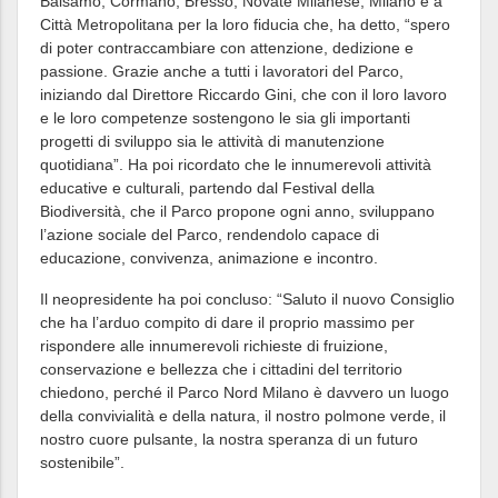
Balsamo, Cormano, Bresso, Novate Milanese, Milano e a
Città Metropolitana per la loro fiducia che, ha detto, “spero
di poter contraccambiare con attenzione, dedizione e
passione. Grazie anche a tutti i lavoratori del Parco,
iniziando dal Direttore Riccardo Gini, che con il loro lavoro
e le loro competenze sostengono le sia gli importanti
progetti di sviluppo sia le attività di manutenzione
quotidiana”. Ha poi ricordato che le innumerevoli attività
educative e culturali, partendo dal Festival della
Biodiversità, che il Parco propone ogni anno, sviluppano
l’azione sociale del Parco, rendendolo capace di
educazione, convivenza, animazione e incontro.
Il neopresidente ha poi concluso: “Saluto il nuovo Consiglio
che ha l’arduo compito di dare il proprio massimo per
rispondere alle innumerevoli richieste di fruizione,
conservazione e bellezza che i cittadini del territorio
chiedono, perché il Parco Nord Milano è davvero un luogo
della convivialità e della natura, il nostro polmone verde, il
nostro cuore pulsante, la nostra speranza di un futuro
sostenibile”.