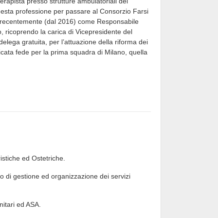
erapista presso strutture ambulatoriali del
uesta professione per passare al Consorzio Farsi
o e recentemente (dal 2016) come Responsabile
, ricoprendo la carica di Vicepresidente del
lega gratuita, per l’attuazione della riforma dei
ata fede per la prima squadra di Milano, quella
stiche ed Ostetriche.
o di gestione ed organizzazione dei servizi
nitari ed ASA.