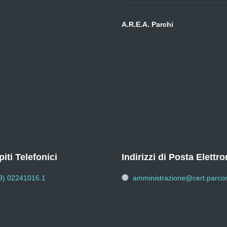
A.R.E.A. Parchi
iti Telefonici
Indirizzi di Posta Elettro
9) 02241016.1
amministrazione@cert.parcon