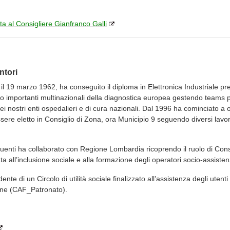
sta al Consigliere Gianfranco Galli
ntori
il 19 marzo 1962, ha conseguito il diploma in Elettronica Industriale p
o importanti multinazionali della diagnostica europea gestendo teams per
i nostri enti ospedalieri e di cura nazionali. Dal 1996 ha cominciato a oc
sere eletto in Consiglio di Zona, ora Municipio 9 seguendo diversi lavor
guenti ha collaborato con Regione Lombardia ricoprendo il ruolo di Con
ta all’inclusione sociale e alla formazione degli operatori socio-assistenz
ente di un Circolo di utilità sociale finalizzato all’assistenza degli utent
ne (CAF_Patronato).