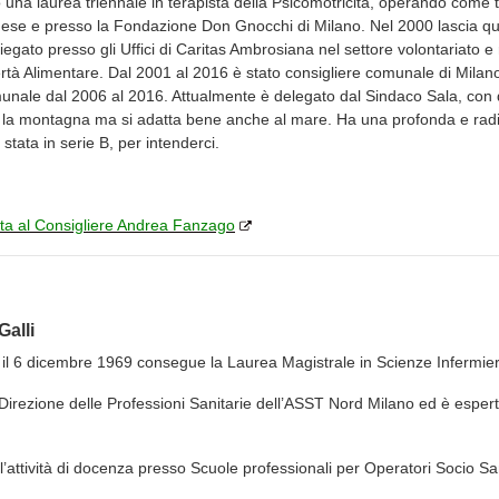
una laurea triennale in terapista della Psicomotricità, operando come t
lanese e presso la Fondazione Don Gnocchi di Milano. Nel 2000 lascia q
iegato presso gli Uffici di Caritas Ambrosiana nel settore volontariat
rtà Alimentare. Dal 2001 al 2016 è stato consigliere comunale di Milano
nale dal 2006 al 2016. Attualmente è delegato dal Sindaco Sala, con de
 la montagna ma si adatta bene anche al mare. Ha una profonda e radic
stata in serie B, per intenderci.
ista al Consigliere Andrea Fanzago
Galli
il 6 dicembre 1969 consegue la Laurea Magistrale in Scienze Infermieri
 Direzione delle Professioni Sanitarie dell’ASST Nord Milano ed è espert
’attività di docenza presso Scuole professionali per Operatori Socio Sa