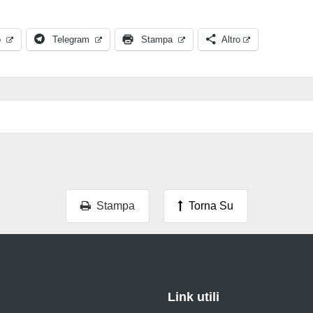
p
Telegram
Stampa
Altro
Stampa
Torna Su
Link utili