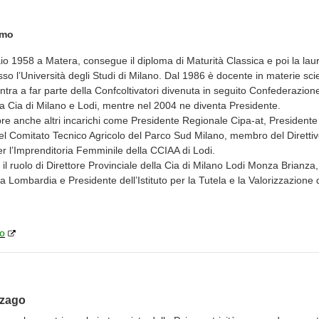
amo
aio 1958 a Matera, consegue il diploma di Maturità Classica e poi la laur
o l’Università degli Studi di Milano. Dal 1986 è docente in materie scienti
ra a far parte della Confcoltivatori divenuta in seguito Confederazione 
la Cia di Milano e Lodi, mentre nel 2004 ne diventa Presidente.
pre anche altri incarichi come Presidente Regionale Cipa-at, Presidente 
 Comitato Tecnico Agricolo del Parco Sud Milano, membro del Dirett
r l’Imprenditoria Femminile della CCIAA di Lodi.
 il ruolo di Direttore Provinciale della Cia di Milano Lodi Monza Brianza
a Lombardia e Presidente dell’Istituto per la Tutela e la Valorizzazione 
mo
zago