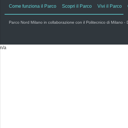
Come funziona il Parco
Scopri il Parco
Vivi il Parco
Parco Nord Milano in collaborazione con il Politecnico di Milano -
n/a