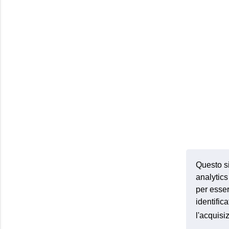
Questo si
analytics 
per esser
identific
l'acquis