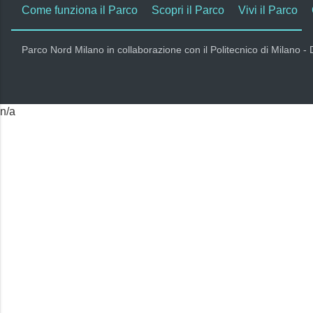
Come funziona il Parco
Scopri il Parco
Vivi il Parco
Parco Nord Milano in collaborazione con il Politecnico di Milano -
n/a