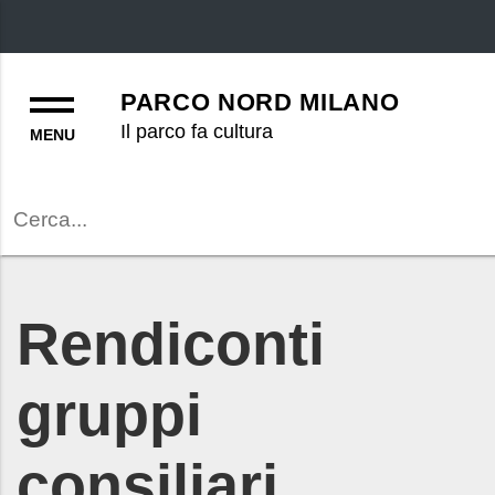
Menu
PARCO NORD MILANO
Il parco fa cultura
Cerca
Rendiconti
gruppi
consiliari