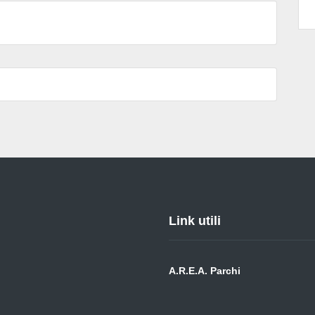
Link utili
A.R.E.A. Parchi