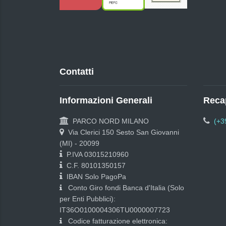
Contatti
Informazioni Generali
Recap
PARCO NORD MILANO
(+3
Via Clerici 150 Sesto San Giovanni
(MI) - 20099
P.IVA 03015210960
C.F. 80101350157
IBAN Solo PagoPa
Conto Giro fondi Banca d'Italia (Solo
per Enti Pubblici):
IT36O0100004306TU0000007723
Codice fatturazione elettronica: