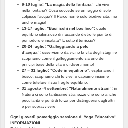
6-10 luglio:
“La magia della fontana”
: chi vive
nella fontana? Cosa succede se un raggio di sole
colpisce l’acqua? Il Parco non è solo biodiversità, ma
anche magia!
13-17 luglio
:
“Basilischi nel basilico”:
quale
equilibrio silenzioso di nasconde dietro le piante di
pomodoro e insalata? E sotto il terriccio?
20-24 luglio:
“Galleggiando a pelo
d’acqua”:
osserviamo da vicino la vita degli stagni e
scopriamo come il galleggiamento sia uno dei
principi base della vita e di divertimento!
27 – 31 luglio: “Code in equilibrio”
: esploriamo il
bosco, scopriamo chi lo vive e capiamo insieme
come tutelare il suo fragile equilibrio.
31 agosto -4 settembre:
“Naturalmente strani”:
in
Natura ci sono tantissime stranezze che sono anche
peculiarità e punti di forza per distinguersi dagli altri
e per sopravvivere!
Ogni giovedì pomeriggio sessione di Yoga Educativo!
INFORMAZIONI