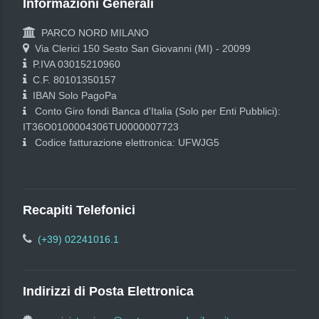
Informazioni Generali
PARCO NORD MILANO
Via Clerici 150 Sesto San Giovanni (MI) - 20099
P.IVA 03015210960
C.F. 80101350157
IBAN Solo PagoPa
Conto Giro fondi Banca d'Italia (Solo per Enti Pubblici):
IT36O0100004306TU0000007723
Codice fatturazione elettronica: UFWJG5
Recapiti Telefonici
(+39) 02241016.1
Indirizzi di Posta Elettronica