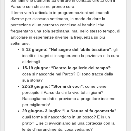
bambini e le bambine ad entrare in contatto diretto con il
Parco e con chi se ne prende cura.
Il tema verrà articolato in programmazioni settimanali
diverse per ciascuna settimana, in modo da dare la
percezione di un percorso concluso ai bambini che
frequentano una sola settimana, ma, nello stesso tempo, di
articolare in esperienze diverse la frequenza su più
settimane:
8-12 giugno: “Nel segno dell’abile tessitore”
: gli
insetti e i ragni ci insegneranno la pazienza e la cura
ai dettagli.
15-19 giugno: “Dentro le gallerie del tempo”
:
cosa si nasconde nel Parco? Ci sono tracce della
sua storia?
22-26 giugno: “Stormi di voci”
: come viene
percepito il Parco da chi lo vive tutti i giorni?
Raccogliamo dati e proviamo a progettare insieme
per migliorarlo!
29 giugno- 3 luglio
:
“La Natura si fa geometria”
:
quali forme si nascondono in un bosco? E in un
prato? E se ci avviciniamo ad una corteccia con la
lente d’ingrandimento, cosa vediamo?