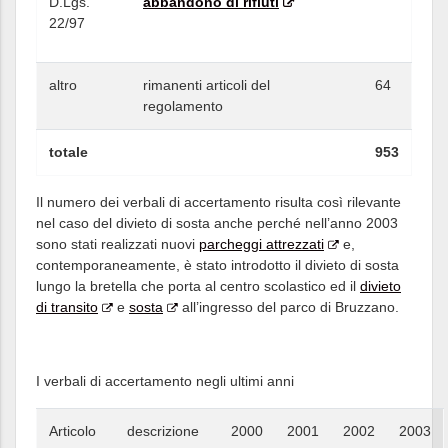
D.Lgs.
abbandono di rifiuti
22/97
altro
rimanenti articoli del
64
regolamento
totale
953
Il numero dei verbali di accertamento risulta così rilevante
nel caso del divieto di sosta anche perché nell’anno 2003
sono stati realizzati nuovi
parcheggi attrezzati
e,
contemporaneamente, è stato introdotto il divieto di sosta
lungo la bretella che porta al centro scolastico ed il
divieto
di transito
e
sosta
all’ingresso del parco di Bruzzano.
I verbali di accertamento negli ultimi anni
Articolo
descrizione
2000
2001
2002
2003