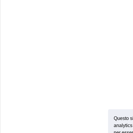
Questo si
analytics 
per esser